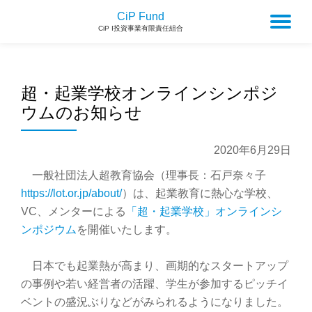
CiP Fund
To
CiP I投資事業有限責任組合
na
超・起業学校オンラインシンポジ
ウムのお知らせ
2020年6月29日
一般社団法人超教育協会（理事長：石戸奈々子
https://lot.or.jp/about/
）は、起業教育に熱心な学校、
VC、メンターによる
「超・起業学校」オンラインシ
ンポジウム
を開催いたします。
日本でも起業熱が高まり、画期的なスタートアップ
の事例や若い経営者の活躍、学生が参加するピッチイ
ベントの盛況ぶりなどがみられるようになりました。