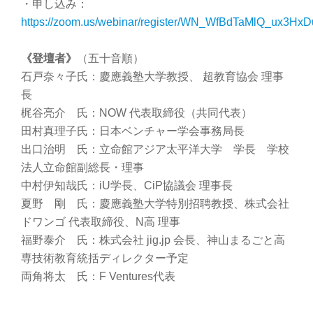
・申し込み：
https://zoom.us/webinar/register/WN_WfBdTaMlQ_ux3Hx
《登壇者》
（五十音順）
石戸奈々子氏：慶應義塾大学教授、 超教育協会 理事
長
梶谷亮介 氏：NOW 代表取締役（共同代表）
田村真理子氏：日本ベンチャー学会事務局長
出口治明 氏：立命館アジア太平洋大学 学長 学校
法人立命館副総長・理事
中村伊知哉氏：iU学長、CiP協議会 理事長
夏野 剛 氏：慶應義塾大学特別招聘教授、株式会社
ドワンゴ 代表取締役、N高 理事
福野泰介 氏：株式会社 jig.jp 会長、神山まるごと高
専技術教育統括ディレクター予定
両角将太 氏：F Ventures代表