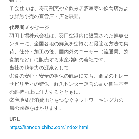
指す。
子会社では、寿司割烹や立飲み居酒屋等の飲食店およ
び鮮魚小売の直営店・店を展開。
代表者メッセージ
羽田市場株式会社は、羽田空港内に設置された鮮魚セ
ンターに、全国各地の鮮魚を空輸など最適な方法で集
荷、仕分・加工の後、国内外のユーザー（流通業、飲
食業など）に販売する水産物卸の会社です。
当社の競争力の源泉として
①食の安心・安全の担保の観点に立ち、商品のトレー
サビリティの確保、鮮魚センター運営の高い衛生基準
の維持向上に注力するとともに、
②産地及び消費地とをつなぐネットワーキング力の一
層の涵養をはかります。
URL
https://hanedaichiba.com/index.html