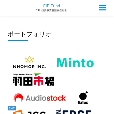
CiP Fund
To
CiP I投資事業有限責任組合
na
ポートフォリオ