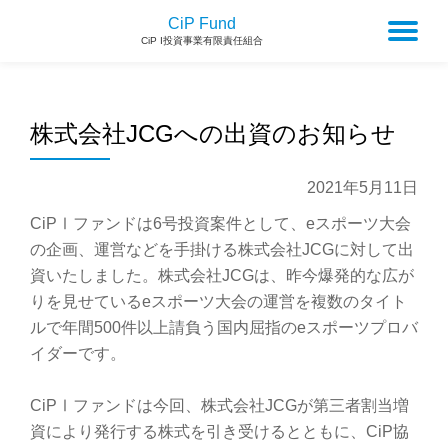
CiP Fund
To
CiP I投資事業有限責任組合
na
株式会社JCGへの出資のお知らせ
2021年5月11日
CiPⅠファンドは6号投資案件として、eスポーツ大会
の企画、運営などを手掛ける株式会社JCGに対して出
資いたしました。株式会社JCGは、昨今爆発的な広が
りを見せているeスポーツ大会の運営を複数のタイト
ルで年間500件以上請負う国内屈指のeスポーツプロバ
イダーです。
CiPⅠファンドは今回、株式会社JCGが第三者割当増
資により発行する株式を引き受けるとともに、CiP協